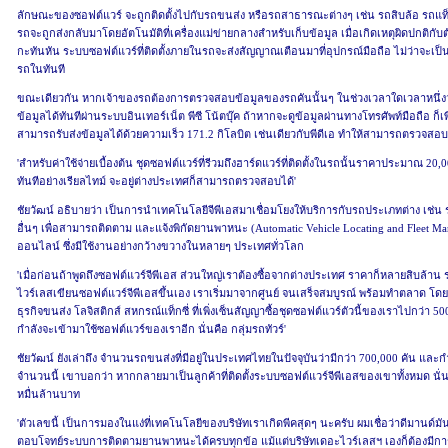
ลักษณะของซอฟต์แวร์ จะถูกติดตั้งไปกับรถขนส่ง หรือรถสาธารณะต่างๆ เช่น รถสิบล้อ รถแท็กซ
รถจะถูกส่งกลับมาโดยอัตโนมัติที่เครื่องแม่ข่ายกลางสำหรับเก็บข้อมูล เมื่อเกิดเหตุผิดปกติกับตั
กะทันหัน ระบบซอฟต์แวร์ที่ติดตั้งภายในรถจะส่งสัญญาณเตือนมาที่อุปกรณ์มือถือ ไม่ว่าจะเป็
รถในทันที
ขณะเดียวกัน หากเจ้าของรถต้องการตรวจสอบข้อมูลของรถคันนั้นๆ ในช่วงเวลาใดเวลาหนึ่งว่า
ข้อมูลได้ทันทีผ่านระบบอินเทอร์เน็ต พีซี โน้ตบุ๊ค ถ้าหากจะดูข้อมูลผ่านทางโทรศัพท์มือถือ ก็
สามารถรับส่งข้อมูลได้ด้วยความเร็ว 171.2 กิโลบิต เช่นเดียวกับพีดีเอ ทำให้สามารถตรวจสอบ
'สำหรับค่าใช้จ่ายเบื้องต้น ชุดซอฟต์แวร์ที่รีวมถึงฮาร์ดแวร์ที่ติดตั้งในรถนั้นราคาประมาณ 20,
ทันทีอย่างเรียลไทม์ จะอยู่ต่างประเทศก็สามารถตรวจสอบได้'
ชัยวัฒน์ อธิบายว่า เป็นการนำเทคโนโลยีจีพีเอสมาเชื่อมโยงให้บริการกับรถประเภทต่าง เ
อื่นๆ เพื่อสามารถติดตาม และแจ้งพิกัดยานพาหนะ (Automatic Vehicle Locating and Fleet 
ออนไลน์ ซึ่งมีใช้งานอย่างกว้างขวางในหลายๆ ประเทศทั่วโลก
'เมื่อก่อนถ้าพูดถึงซอฟต์แวร์จีพีเอส ส่วนใหญ่เราต้องซื้อจากต่างประเทศ ราคาก็หลายสิบล้าน 
ไวร์เลสเขียนซอฟต์แวร์จีพีเอสขึ้นเอง เราเริ่มมาจากศูนย์ จนเสร็จสมบูรณ์ พร้อมทำตลาด โดย
ธุรกิจขนส่ง โลจิสติกส์ สหกรณ์แท็กซี่ ที่เพิ่งเซ็นสัญญาซื้อชุดซอฟต์แวร์ตัวนี้ของเราไปกว่า 50
กำลังจะเข้ามาใช้ซอฟต์แวร์ของเราอีก นั่นคือ กลุ่มรถทัวร์'
ชัยวัฒน์ ยังเล่าถึง จำนวนรถขนส่งที่มีอยู่ในประเทศไทยในปัจจุบันว่ามีกว่า 700,000 คัน และกำล
จำนวนนี้ เขาบอกว่า หากกลายมาเป็นลูกค้าที่ติดตั้งระบบซอฟต์แวร์จีพีเอสของเขาทั้งหมด นั่นห
หมื่นล้านบาท
'ตัวเลขนี้ เป็นการมองในแง่ที่เทคโนโลยีของบริษัทเราเกิดพีคสุดๆ นะครับ ผมเชื่อว่าดีมานด์มันย
ตอบโจทย์ระบบการติดตามยานพาหนะได้ครบทุกข้อ แม้แต่บริษัทเดอะไวร์เลสฯ เองก็ต้องมีการ