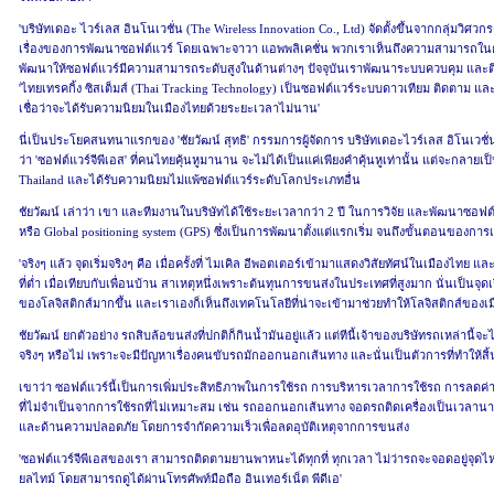
'บริษัทเดอะ ไวร์เลส อินโนเวชั่น (The Wireless Innovation Co., Ltd) จัดตั้งขึ้นจากกลุ่มว
เรื่องของการพัฒนาซอฟต์แวร์ โดยเฉพาะจาวา แอพพลิเคชั่น พวกเราเห็นถึงความสามารถใน
พัฒนาให้ซอฟต์แวร์มีความสามารถระดับสูงในด้านต่างๆ ปัจจุบันเราพัฒนาระบบควบคุม แล
'ไทยเทรคกิ้ง ซิสเต็มส์ (Thai Tracking Technology) เป็นซอฟต์แวร์ระบบดาวเทียม ติดตาม แ
เชื่อว่าจะได้รับความนิยมในเมืองไทยด้วยระยะเวลาไม่นาน'
นี่เป็นประโยคสนทนาแรกของ 'ชัยวัฒน์ สุทธิ' กรรมการผู้จัดการ บริษัทเดอะไวร์เลส อิโนเวชั่น จ
ว่า 'ซอฟต์แวร์จีพีเอส' ที่คนไทยคุ้นหูมานาน จะไม่ได้เป็นแค่เพียงคำคุ้นหูเท่านั้น แต่จะกลายเป
Thailand และได้รับความนิยมไม่แพ้ซอฟต์แวร์ระดับโลกประเภทอื่น
ชัยวัฒน์ เล่าว่า เขา และทีมงานในบริษัทได้ใช้ระยะเวลากว่า 2 ปี ในการวิจัย และพัฒนาซอฟ
หรือ Global positioning system (GPS) ซึ่งเป็นการพัฒนาตั้งแต่แรกเริ่ม จนถึงขั้นตอนของการเ
'จริงๆ แล้ว จุดเริ่มจริงๆ คือ เมื่อครั้งที่ ไมเคิล อีพอตเตอร์เข้ามาแสดงวิสัยทัศน์ในเมืองไท
ที่ต่ำ เมื่อเทียบกับเพื่อนบ้าน สาเหตุหนึ่งเพราะต้นทุนการขนส่งในประเทศที่สูงมาก นั่นเป็นจุดเร
ของโลจิสติกส์มากขึ้น และเราเองก็เห็นถึงเทคโนโลยีที่น่าจะเข้ามาช่วยทำให้โลจิสติกส์ของเม
ชัยวัฒน์ ยกตัวอย่าง รถสิบล้อขนส่งที่ปกติก็กินน้ำมันอยู่แล้ว แต่ทีนี้เจ้าของบริษัทรถเหล่านี้
จริงๆ หรือไม่ เพราะจะมีปัญหาเรื่องคนขับรถมักออกนอกเส้นทาง และนั่นเป็นตัวการที่ทำให้สิ้
เขาว่า ซอฟต์แวร์นี้เป็นการเพิ่มประสิทธิภาพในการใช้รถ การบริหารเวลาการใช้รถ การลดค่าใ
ที่ไม่จำเป็นจากการใช้รถที่ไม่เหมาะสม เช่น รถออกนอกเส้นทาง จอดรถติดเครื่องเป็นเวลาน
และด้านความปลอดภัย โดยการจำกัดความเร็วเพื่อลดอุบัติเหตุจากการขนส่ง
'ซอฟต์แวร์จีพีเอสของเรา สามารถติดตามยานพาหนะได้ทุกที่ ทุกเวลา ไม่ว่ารถจะจอดอยู่จ
ยลไทม์ โดยสามารถดูได้ผ่านโทรศัพท์มือถือ อินเทอร์เน็ต พีดีเอ'