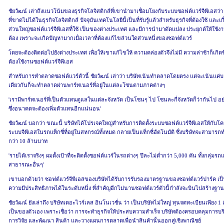
ชัยวัฒน์ เล่าถึงแนวโน้มของธุรกิจโลจิสติกส์ที่เขานำมาเชื่อมโยงกับระบบซอฟต์แวร์จีพีเอสว่า
ที่ขาดไม่ได้ในธุรกิจโลจิสติกส์ ปัจจุบันเทคโนโลยีนี้เป็นที่รับรู้แล้วสำหรับธุรกิจที่ต้องใช้ และ
ส่วนใหญ่ซอฟต์แวร์จีพีเอสที่ใช้ เป็นของต่างประเทศ และมีการนำมาดัดแปลง ประยุกต์ให้ใช้งานได
ต้อง เพราะจะเกิดปัญหามากเมื่อเวลาที่ต้องแก้ไขส่วนใดส่วนหนึ่งของซอฟต์แวร์
โดยจะต้องติดต่อไปยังต่างประเทศ เพื่อให้เขาแก้ไขให้ ความคล่องตัวจึงไม่มี ความล่าช้าก็เกิดขึ
ต้องใช้งานซอฟต์แวร์จีพีเอส
สำหรับการทำตลาดซอฟต์แวร์ตัวนี้ ชัยวัฒน์ เล่าว่า บริษัทเน้นทำตลาดโดยตรง แต่จะเน้นแค่
เดียวกันก็จะทำตลาดผ่านพาร์ทเนอร์ที่อยู่ในแต่ละโซนตามภาคต่างๆ
'เรามีพาร์ทเนอร์ที่เป็นตัวแทนดูแลในแต่ละจังหวัด เป็นโซนๆ ไป โซนละกี่จังหวัดก็ว่ากันไป 
ซึ่งอนาคตจะต้องเพิ่มตัวแทนอีกแน่นอน'
ชัยวัฒน์ บอกว่า ขณะนี้ บริษัทได้โปรเจคใหญ่สำหรับการติดตั้งระบบซอฟต์แวร์จีพีเอสให้กับโคร
ระบบจีพีเอสในรถแท็กซี่ที่อยู่ในสหกรณ์ทั้งหมด กลายเป็นแท็กซี่อัตโนมัติ ซึ่งบริษัทจะสามา
กว่า 10 ล้านบาท
'รายได้เราจริงๆ ผมตั้งเป้าที่จะติดตั้งซอฟต์แวร์ในรถต่างๆ ปีละไม่ต่ำกว่า 5,000 คัน ทั้งกลุ่มรถ
สาธารณะอื่นๆ'
เขาบอกด้วยว่า ซอฟต์แวร์จีพีเอสของบริษัทได้รับการรับรองมาตรฐานของซอฟต์แวร์ปาร์ค เป็นที่เ
ความมีประสิทธิภาพได้ในระดับหนึ่ง ที่สำคัญอีกไม่นานซอฟต์แวร์ตัวนี้กำลังจะบินไปสร้างฐ
ชัยวัฒน์ ยังเล่าถึง บริษัทเดอะไวร์เลส อินโนเวชั่น ว่า เป็นบริษัทไม่ใหญ่ ทุนจดทะเบียนเพียง
เป็นของตัวเอง เพราะเชื่อว่า การจะทำธุรกิจให้ประสบความสำเร็จ บริษัทต้องครอบคลุมการบริห
การวิจัย และพัฒนา สินค้า และวางแผนการตลาดเพื่อนำสินค้านั้นออกสู่เชิงพาณิชย์